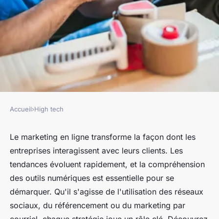
Accueil
›
High tech
HIGH TECH
Tout sur le marketing en ligne
Le marketing en ligne transforme la façon dont les
entreprises interagissent avec leurs clients. Les
Charles
•
16 octobre 2024
•
8 min de lecture
tendances évoluent rapidement, et la compréhension
des outils numériques est essentielle pour se
démarquer. Qu'il s'agisse de l'utilisation des réseaux
sociaux, du référencement ou du marketing par